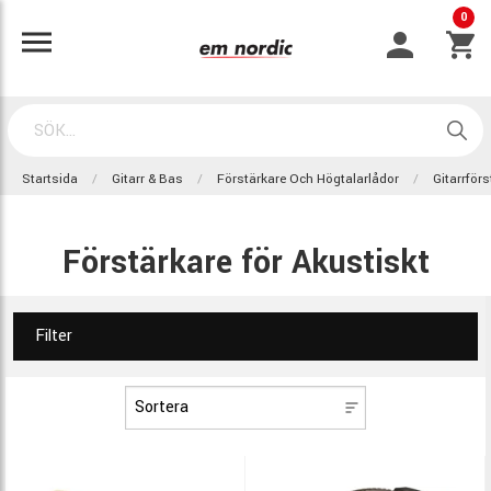
0
Startsida
Gitarr & Bas
Förstärkare Och Högtalarlådor
Gitarrför
Förstärkare för Akustiskt
Filter