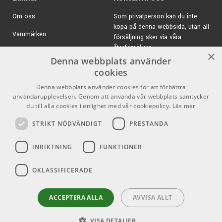
Om oss
Som privatperson kan du inte
köpa på denna webbsida, utan all
Varumärken
försäljning sker via våra
återförsäljare.
Kampanjer
×
Denna webbplats använder
E-post:
info@emnordic.se
GDPR & Cookies
cookies
Denna webbplats använder cookies för att förbättra
Försäljningsvillkor
användarupplevelsen. Genom att använda vår webbplats samtycker
Inlogg för återförsäljare
du till alla cookies i enlighet med vår cookiepolicy.
Läs mer
STRIKT NÖDVÄNDIGT
PRESTANDA
Pro Audio
Sociala medier
INRIKTNING
FUNKTIONER
Facebook
OKLASSIFICERADE
Instagram
Youtube
ACCEPTERA ALLA
AVVISA ALLT
VISA DETALJER