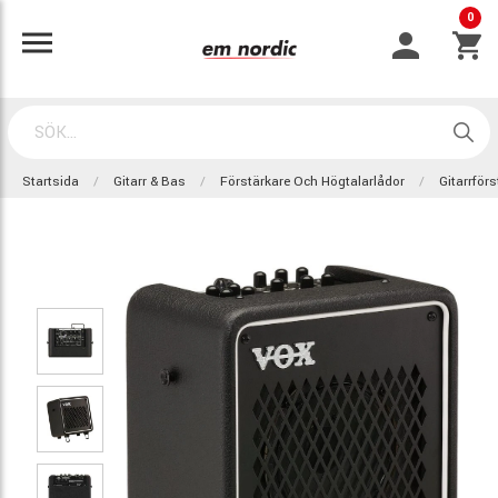
0
Startsida
Gitarr & Bas
Förstärkare Och Högtalarlådor
Gitarrför