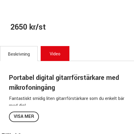
2650 kr/st
Video
Beskrivning
Portabel digital gitarrförstärkare med
mikrofoningång
Fantastiskt smidig liten gitarrförstärkare som du enkelt bär
med dig!
I denna lilla combo med 6,5" högtalare finner du 11st olika
VISA MER
förstärkarsimulatorer, rytmmaskin med 33 olika patterns
som du kan ändra tempo på & spela till, 8st snygga