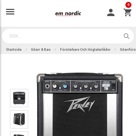
0
Startsida
Gitarr & Bas
Förstärkare Och Högtalarlådor
Gitarrför