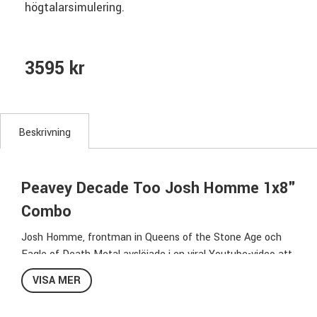
högtalarsimulering.
3595 kr
Beskrivning
Peavey Decade Too Josh Homme 1x8"
Combo
Josh Homme, frontman in Queens of the Stone Age och
Eagle of Death Metal avslöjade i en viral Youtube-video att
hemligheten bakom hans unika sound inte var någon riktig
VISA MER
hemlighet utan helt enkelt en Peavey Decade Combo.