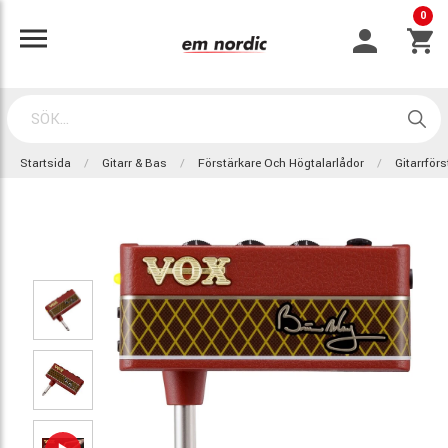
0
Startsida
Gitarr & Bas
Förstärkare Och Högtalarlådor
Gitarrför