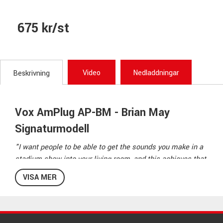
675 kr/st
Video
Nedladdningar
Beskrivning
Vox AmPlug AP-BM - Brian May
Signaturmodell
"I want people to be able to get the sounds you make in a
stadium show into your living room, and this achieves that.
I hope that people find them inspiring.” – Brian May.
VISA MER
Det klassiska soundet av en av rockhistoriens mest ikonska
gitarrister är nu tillgängligt i ett smidigt kompakt format.
Vox AP-BM är en hörlursförstärkare för elgitarr som