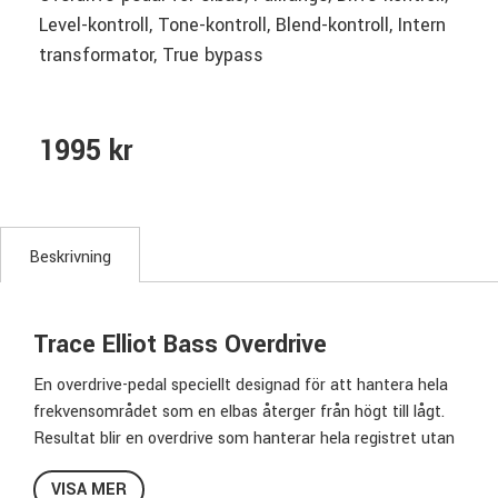
Level-kontroll, Tone-kontroll, Blend-kontroll, Intern
transformator, True bypass
1995 kr
Beskrivning
Trace Elliot Bass Overdrive
En overdrive-pedal speciellt designad för att hantera hela
frekvensområdet som en elbas återger från högt till lågt.
Resultat blir en overdrive som hanterar hela registret utan
att att tappa botten. Trace Elliot Bass Overdrive är
VISA MER
bestyckad med en invändig transformator för att ge