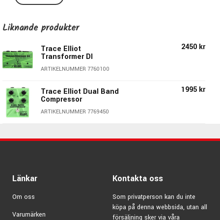
signalen tillräckligt med headroom och därmed bibehålla
signalkvaliteten.
Liknande produkter
Overdrive som hanterar hela registret
2450 kr
Trace Elliot
Drive-kontroll
Transformer DI
Level-kontroll
ARTIKELNUMMER 7760100
Tone-kontroll
Blend-kontroll
1995 kr
Trace Elliot Dual Band
Compressor
True Bypass
Intern transformator
ARTIKELNUMMER 7769450
Drivs av extern 9V DC strömförsörjning eller 9V Batteri
(ingår ej)
Länkar
Kontakta oss
Om oss
Som privatperson kan du inte
köpa på denna webbsida, utan all
Varumärken
försäljning sker via våra