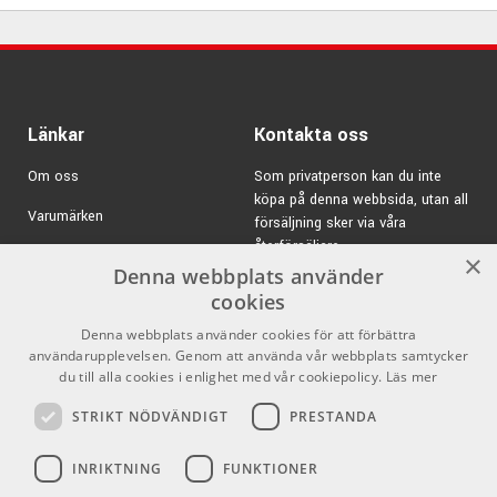
Länkar
Kontakta oss
Om oss
Som privatperson kan du inte
köpa på denna webbsida, utan all
Varumärken
försäljning sker via våra
återförsäljare.
Kampanjer
×
Denna webbplats använder
E-post:
info@emnordic.se
GDPR & Cookies
cookies
Denna webbplats använder cookies för att förbättra
Försäljningsvillkor
användarupplevelsen. Genom att använda vår webbplats samtycker
Inlogg för återförsäljare
du till alla cookies i enlighet med vår cookiepolicy.
Läs mer
STRIKT NÖDVÄNDIGT
PRESTANDA
Pro Audio
Sociala medier
INRIKTNING
FUNKTIONER
Facebook