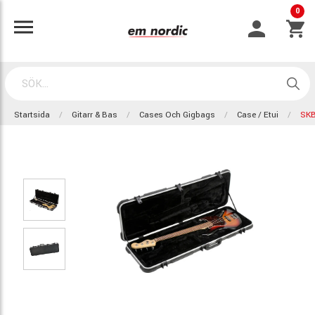
0
Startsida
Gitarr & Bas
Cases Och Gigbags
Case / Etui
SKB