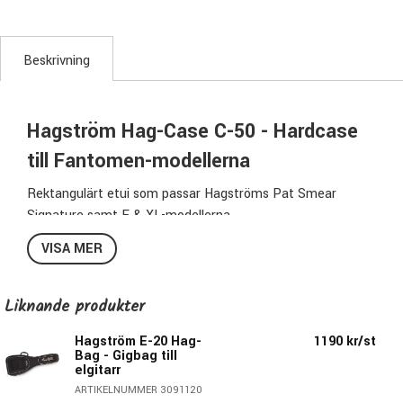
Beskrivning
Hagström Hag-Case C-50 - Hardcase
till Fantomen-modellerna
Rektangulärt etui som passar Hagströms Pat Smear
Signature samt F & XL-modellerna.
Tillverkas i plywood av högsta kvalitet. Robusta
VISA MER
& guldplätterade låsbeslag varav ett är låsbart & ett
mjukt, ergonomiskt handtag.
Liknande produkter
Specifikation HagCase:
Hagström E-20 Hag-
1190 kr/st
Passar:
Pat Smear Signature samt F & XL-modellerna
Bag - Gigbag till
elgitarr
Modellbeteckning:
C50
ARTIKELNUMMER 3091120
Färg:
Beige