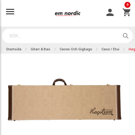
0
Startsida
Gitarr & Bas
Cases Och Gigbags
Case / Etui
Hag