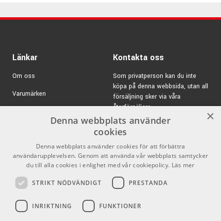
Du kan fästa hållaren på ett mikrofonstativ med 5/8" eller
3/8"-gänga.
Tillverkad i biobaserad plast.
Specifikationer 19744:
Länkar
Kontakta oss
Färg: Svart
Om oss
Som privatperson kan du inte
Vridbar 90°
köpa på denna webbsida, utan all
Kan även fästas på mikrofonstativ med 3/8" & 5/8"-
Varumärken
försäljning sker via våra
gänga
återförsäljare.
Kampanjer
×
Justerbar höjd för platta 158 - 280mm
Denna webbplats använder
E-post:
info@emnordic.se
Justerbar bredd för platta 150 - 430mm
GDPR & Cookies
cookies
Djup 18mm
Denna webbplats använder cookies för att förbättra
Försäljningsvillkor
Tillverkad av biobaserad plast
användarupplevelsen. Genom att använda vår webbplats samtycker
Vikt: 434g
Inlogg för återförsäljare
du till alla cookies i enlighet med vår cookiepolicy.
Läs mer
Tablet ingår ej
STRIKT NÖDVÄNDIGT
PRESTANDA
Pris per styck
Pro Audio
Sociala medier
INRIKTNING
FUNKTIONER
König & Meyer Stands - Högkvalitativa
Facebook