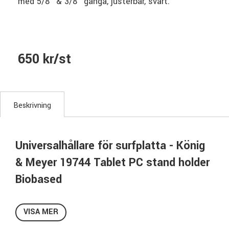
med 5/8" & 3/8" gänga, justerbar, svart.
650 kr/st
Beskrivning
Universalhållare för surfplatta - König
& Meyer 19744 Tablet PC stand holder
Biobased
Justerbar hållare i biobaserad plast för surfplattor.
Passar tablet som är 158 - 280mm x 150 - 430mm och en
VISA MER
tjocklek upp till 18mm.