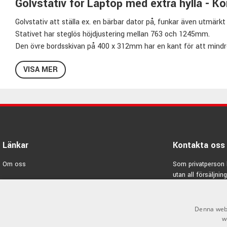
Golvstativ för Laptop med extra hylla - 
Golvstativ att ställa ex. en bärbar dator på, funkar även utmärkt t
Stativet har steglös höjdjustering mellan 763 och 1245mm.
Den övre bordsskivan på 400 x 312mm har en kant för att mindre 
är 245 x 195mm och levereras med musmatta.
VISA MER
Specifikationer 12150:
Färg: Svart
Höjd: 763 - 1245mm
Laptopskiva: 400 x 290mm
Musskiva: 245 x 195mm
Länkar
Kontakta oss
Maxbelastning: 10kg
Vikt: 4,445kg
Om oss
Som privatperson 
Material: Stål
utan all försäljning
Varumärken
Musmatta ingår
E-post:
info@emno
Pris per styck
Kampanjer
Denna webb
König & Meyer Stands - Högkvalitativa hjälpmedel f
GDPR & Cookies
w