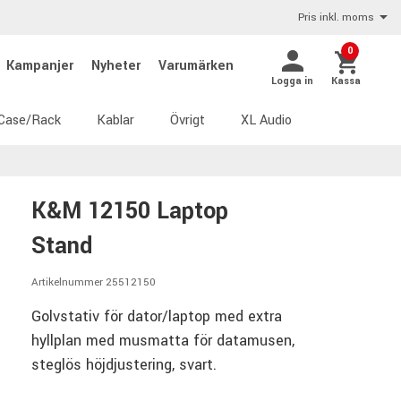
Pris inkl. moms
0
Kampanjer
Nyheter
Varumärken
Logga in
Kassa
Case/Rack
Kablar
Övrigt
XL Audio
K&M 12150 Laptop
Stand
Artikelnummer 25512150
Golvstativ för dator/laptop med extra
hyllplan med musmatta för datamusen,
steglös höjdjustering, svart.