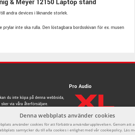
König & Meyer 12150 Laptop stand
ill andra devices i liknande storlek.
prylar inte ska rulla. Den löstagbara bordsskivan för ex. musen
Pro Audio
kan du inte köpa på denna webbsida,
 sker via våra återförsäljare.
Denna webbplats använder cookies
rdic.se
plats använder cookies för att förbättra användarupplevelsen. Genom att 
ör musikern
ebbplats samtycker du till alla cookies i enlighet med vår cookiepolicy.
Läs m