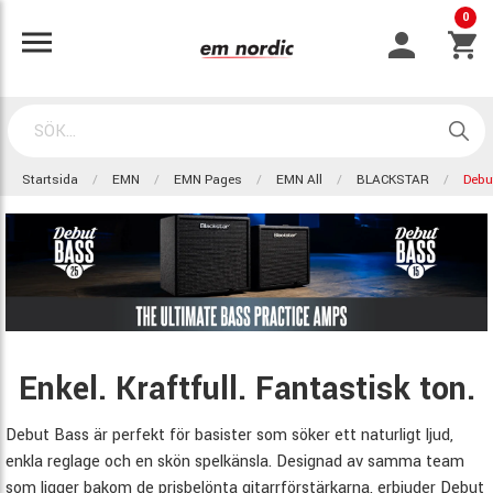
0
Startsida
EMN
EMN Pages
EMN All
BLACKSTAR
Debu
Enkel. Kraftfull. Fantastisk ton.
Debut Bass är perfekt för basister som söker ett naturligt ljud,
enkla reglage och en skön spelkänsla. Designad av samma team
som ligger bakom de prisbelönta gitarrförstärkarna, erbjuder Debut