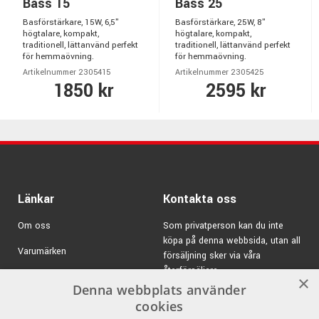
Bass 15
Bass 25
Basförstärkare, 15W, 6,5"
Basförstärkare, 25W, 8"
högtalare, kompakt,
högtalare, kompakt,
traditionell, lättanvänd perfekt
traditionell, lättanvänd perfekt
för hemmaövning.
för hemmaövning.
Artikelnummer 2305415
Artikelnummer 2305425
1850 kr
2595 kr
Länkar
Kontakta oss
Om oss
Som privatperson kan du inte
köpa på denna webbsida, utan all
Varumärken
försäljning sker via våra
återförsäljare.
Kampanjer
×
Denna webbplats använder
E-post:
info@emnordic.se
GDPR & Cookies
cookies