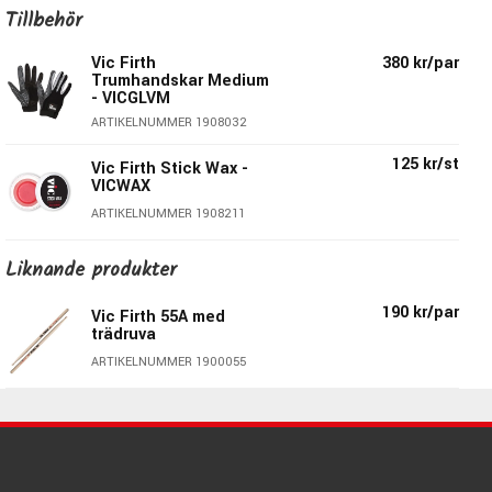
Tillbehör
Specifikationer Extreme 55A:
Vic Firth
380 kr/par
Trumhandskar Medium
- VICGLVM
Diameter:
14,7mm
ARTIKELNUMMER 1908032
Längd:
419,1mm
Serie:
American Classic
125 kr/st
Vic Firth Stick Wax -
Material
: Hickory
VICWAX
Druva
: Tear Drop
ARTIKELNUMMER 1908211
Material Druva:
Trä
Taper:
Medium
Liknande produkter
Pris per par
190 kr/par
Vic Firth 55A med
trädruva
Modellen ingår i serien: American
ARTIKELNUMMER 1900055
Classic
American Classic är Vic Firth's serie med traditionella
modeller av trumstockar. Dom vanliga storlekarna &
varianterna finner man i denna serie. Träslaget är noga