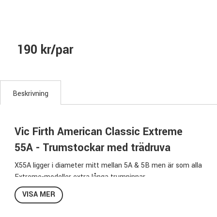
190 kr/par
Beskrivning
Vic Firth American Classic Extreme
55A - Trumstockar med trädruva
X55A ligger i diameter mitt mellan 5A & 5B men är som alla
Extreme-modeller extra långa trumpinnar.
Så känner du ett du skulle vilja ha en något lite längre stock
VISA MER
för att nå allt i trumsetet på ett komfortabelt sätt, så är
kanske detta stocken för dig!