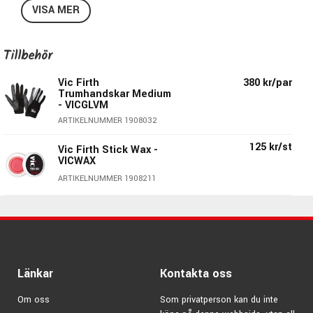
Kvalitén är exakt lika hög som på övriga Vic Firth's
VISA MER
sortiment så även om du är en erfaren trumslagre men vill
spela med en mindre trumstock så funkar dessa utmärkt.
Pris per par.
Tillbehör
Specifikationer Vic Firth Kidsticks Rosa:
Vic Firth
380 kr/par
Trumhandskar Medium
- VICGLVM
Diameter:
13,2mm
ARTIKELNUMMER 1908032
Längd:
330,2mm
Serie:
American Classic
125 kr/st
Vic Firth Stick Wax -
Material
: Hickory
VICWAX
Färg:
Rosa (Pink)
ARTIKELNUMMER 1908211
Druva
: Tear Drop
Material Druva:
Trä
Taper:
Long
Pris per par
Länkar
Kontakta oss
Modellen ingår i serien: American
Om oss
Som privatperson kan du inte
Classic