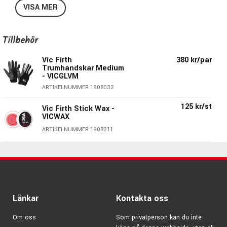
Kvalitén är exakt lika hög som på övriga Vic Firth's
VISA MER
sortiment så även om du är en erfaren trumslagre men vill
spela med en mindre trumstock så funkar dessa utmärkt.
Pris per par.
Tillbehör
Specifikationer Vic Firth Kidsticks Blåa:
Vic Firth
380 kr/par
Trumhandskar Medium
- VICGLVM
Diameter:
13,2mm
ARTIKELNUMMER 1908032
Längd:
330,2mm
Serie:
American Classic
125 kr/st
Vic Firth Stick Wax -
Material
: Hickory
VICWAX
Färg:
Blå
ARTIKELNUMMER 1908211
Druva
: Tear Drop
Material Druva:
Trä
Taper:
Long
Pris per par
Länkar
Kontakta oss
Modellen ingår i serien: American
Om oss
Som privatperson kan du inte
Classic