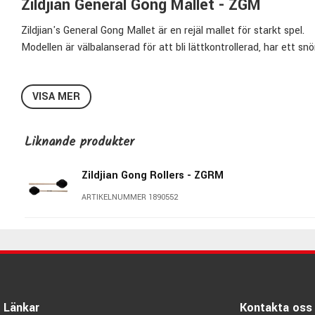
Zildjian General Gong Mallet - ZGM
Zildjian's General Gong Mallet är en rejäl mallet för starkt spel.
Modellen är välbalanserad för att bli lättkontrollerad, har ett 
Specifikationer Zildjian ZGM:
VISA MER
Längd:
444,5mm
Material handtag
: Hickory
Huvud
: Diamantform
Liknande produkter
Diameter Huvud:
96,5mm
Material Huvud:
Lindat garn
Zildjian Gong Rollers - ZGRM
Pris per styck
ARTIKELNUMMER 1890552
Zildjian - Inte bara cymbaler!
Zildjian är inte bara världens största cymbalstillverkare utan ä
Zildjians stockar tillverkas i USA av förstklassiga råvaror & med 
I Zildjians stocksortiment finner du mängder av innovativa modell
Länkar
Kontakta oss
Märket är en storfavorit bland trumslagare världen över, proff