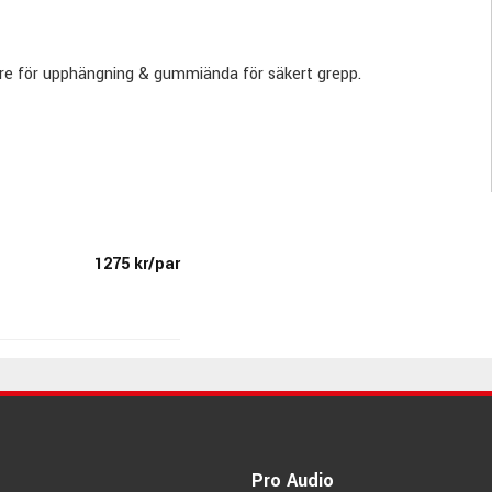
snöre för upphängning & gummiända för säkert grepp.
1275 kr/par
ven ett ledande märke på trumstockar & andra slagdon.
otroligt noggrannhet.
er som är helt unika för Zildjian.
Pro Audio
s som hobbytrummisar.