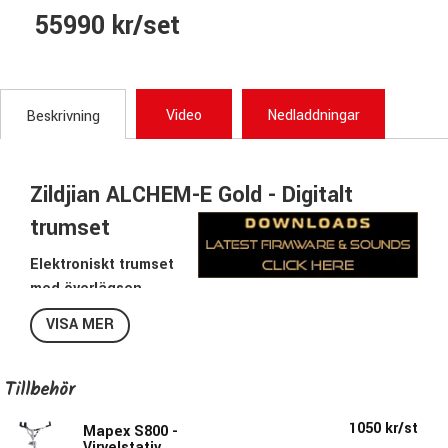
55990 kr/set
Video
Nedladdningar
Beskrivning
Zildjian ALCHEM-E Gold - Digitalt
trumset
Elektroniskt trumset
med överlägsen
spelkänsla.
VISA MER
Zildjian digitala trumset ALCHEM-E har den mest naturliga
och realistiska spelkänslan du kan tänka dig.
Tillbehör
Med dom revolutionerande cymbalerna med tre trigzoner,
tillverkade som en vanlig cymbal får du samma
1050 kr/st
Mapex S800 -
Virvelstativ