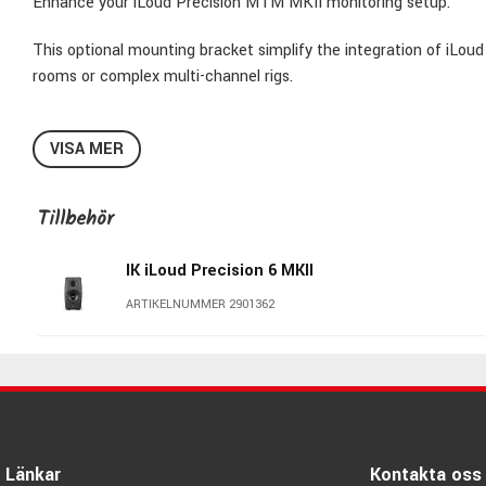
Enhance your iLoud Precision MTM MKII monitoring setup.
This optional mounting bracket simplify the integration of iLo
rooms or complex multi-channel rigs.
VISA MER
Tillbehör
IK iLoud Precision 6 MKII
ARTIKELNUMMER 2901362
Länkar
Kontakta oss