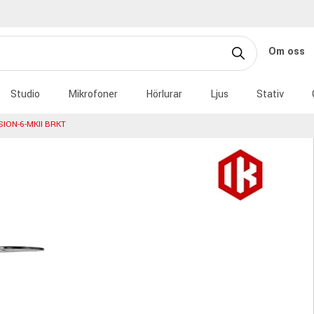
Om oss
Studio
Mikrofoner
Hörlurar
Ljus
Stativ
SION-6-MKII BRKT