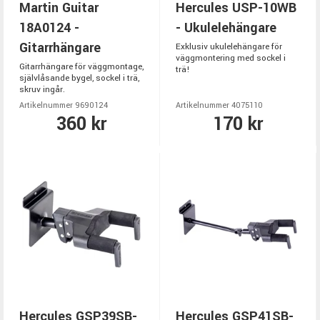
Martin Guitar
Hercules USP-10WB
18A0124 -
- Ukulelehängare
Gitarrhängare
Exklusiv ukulelehängare för
väggmontering med sockel i
Gitarrhängare för väggmontage,
trä!
självlåsande bygel, sockel i trä,
skruv ingår.
Artikelnummer 9690124
Artikelnummer 4075110
360 kr
170 kr
Hercules GSP39SB-
Hercules GSP41SB-