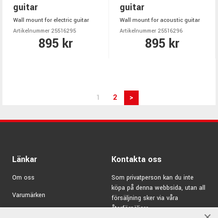
guitar
guitar
Wall mount for electric guitar
Wall mount for acoustic guitar
Artikelnummer 25516295
Artikelnummer 25516296
895 kr
895 kr
1
2
>
Länkar
Kontakta oss
Om oss
Som privatperson kan du inte
köpa på denna webbsida, utan all
Varumärken
försäljning sker via våra
återförsäljare.
Kampanjer
×