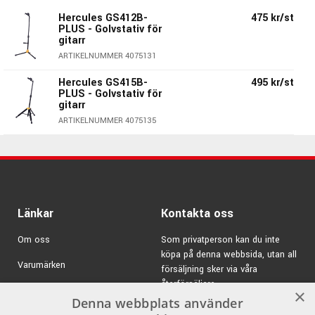
Adjustment)
Hercules GS412B-
475 kr/st
PLUS - Golvstativ för
Till hängaren ingår två gummihylsor (N.I.N.A.) som du kan
gitarr
montera på stagen som gitarren hänger på. Detta gör
ARTIKELNUMMER 4075131
att den även funkar till instrument med tunnare halsar med
en bredd ända ner till 28mm.
Hercules GS415B-
495 kr/st
PLUS - Golvstativ för
gitarr
Specifikationer GS414B-PLUS:
ARTIKELNUMMER 4075135
Färg:
Svart/Gult
Passar:
Akustisk gitarr,
Elgitarr, och Elbas.
Maxbelastning:
15kg
Höjd:
950 - 1150mm
Passande halsbredd:
28 - 52mm
Länkar
Kontakta oss
Vikt:
1,8kg
Basradie:
310mm
Om oss
Som privatperson kan du inte
Hopfälld storlek:
710 mm x 155 mm x 110 mm
köpa på denna webbsida, utan all
Varumärken
försäljning sker via våra
Pris per styck
återförsäljare.
Kampanjer
×
Denna webbplats använder
HERCULES Stands - Innovativa, solida och
E-post:
info@emnordic.se