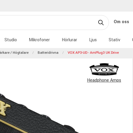
Om oss
Studio
Mikrofoner
Hörlurar
Ljus
Stativ
tärkare / Högtalare
Batteridrivna
VOX AP3-UD - AmPlug3 UK Drive
Headphone Amps