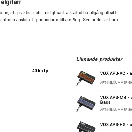
elgitarr
 ett praktist och smidigt sätt att alltid ha tillgång till sitt
ent och anslut ett par hörlurar till amPlug. Sen är det är bara
urliga kompressionen och tonen i en 100 Watts Brittisk
tonen från rent till crunch medan CH2 (kanal 2) har "den där"
Liknande produkter
kter där man kan justera en rad olika parametrar för att ge
40 kr/fp
VOX AP3-AC - 
a rytmerna i är inte bara nyttiga när man vill träna sin tajming,
ARTIKELNUMMER 80
kelt in en extern ljudkälla t ex. smartphone eller dator till
VOX AP3-MB - 
Bass
ARTIKELNUMMER 80
VOX AP3-HG - 
on