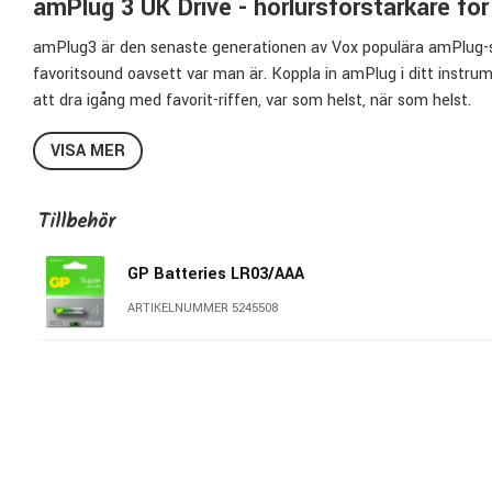
amPlug 3 UK Drive - hörlursförstärkare för 
amPlug3 är den senaste generationen av Vox populära amPlug-serie,
favoritsound oavsett var man är. Koppla in amPlug i ditt instrum
att dra igång med favorit-riffen, var som helst, när som helst.
amPlug 3 UK Drive återger med hjälp av analoga kretsar den nat
VISA MER
förstärkare där CH1 (kanal 1) representerar den spröda vintage
disten med bett.
Tillbehör
Dessutom har amPlug 3-serien försetts med inbyggda stereoeffe
GP Batteries LR03/AAA
ytterligare möjligheter att skapa sina egna ljudbilder. De inbyggd
de gör det mycket roligare att spela.
ARTIKELNUMMER 5245508
Vill du spela tillsammans med dina favoritartister så kopplar du en
amPlug via AUX-ingången.
Vox amPlug drivs av 2 st. AAA-batterier.
Två kanaler: CH1: Vintage Tone Clean to Crunch, CH2: Distorti