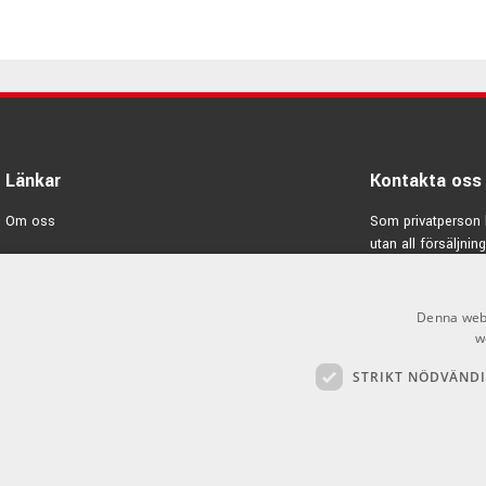
Hörlursutgång 3.5 mm
Editerbara effekter: Reverb, Chorus, Delay
Inbyggda rytmer: Rock1, Rock2, Blues, Pop1, Pop2, Funk1, Me
Metronome
AUX-ingång (3.5 mm) för anslutning av extern ljudkälla t ex. s
87 x 33 x 39mm (ihopfälld)
Drivs av 2 st. AAA-batterier, ingår ej.
Länkar
Kontakta oss
Batteritid upp till 16 timmar - notera att batterityp och anvä
Om oss
Som privatperson 
utan all försäljning
Varumärken
E-post:
info@emno
Kampanjer
Denna webb
GDPR & Cookies
w
STRIKT NÖDVÄND
Försäljningsvillkor
Inlogg för återförsäljare