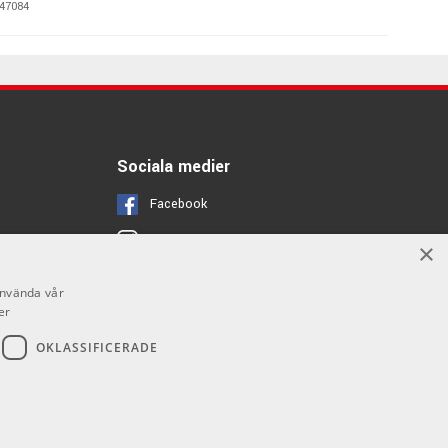
47084
540 kr/st
mPlug3 US Silver
47087
540 kr/st
amPlug3 Bass
Sociala medier
47082
Facebook
540 kr/st
amPlug3 Boutique
Instagram
×
47083
Youtube
använda vår
er
OKLASSIFICERADE