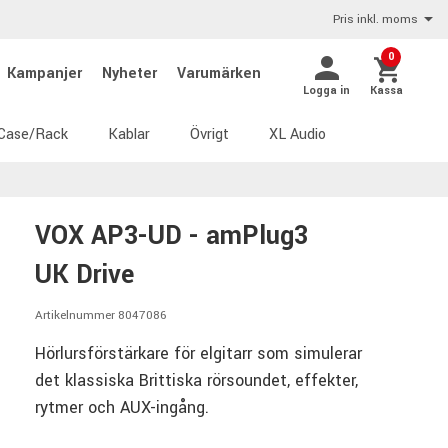
Pris inkl. moms
0
Kampanjer
Nyheter
Varumärken
Logga in
Kassa
Case/Rack
Kablar
Övrigt
XL Audio
VOX AP3-UD - amPlug3
UK Drive
Artikelnummer 8047086
Hörlursförstärkare för elgitarr som simulerar
det klassiska Brittiska rörsoundet, effekter,
rytmer och AUX-ingång.