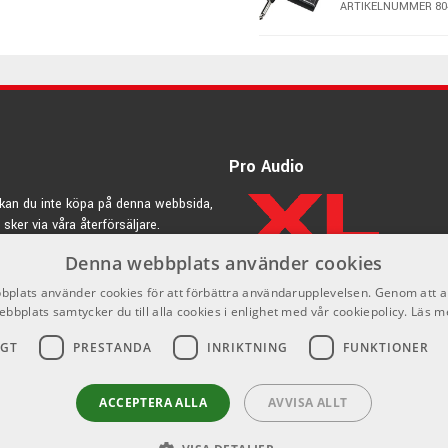
ARTIKELNUMMER 80
tal1, Jazz
VOX AP3-US - a
ARTIKELNUMMER 80
martphone eller dator.
VOX AP3-BA - 
Pro Audio
ndning av effekter och rytmer påverkar batteriernas livslängd.
ARTIKELNUMMER 80
kan du inte köpa på denna webbsida,
 sker via våra återförsäljare.
VOX AP3-BQ - 
Denna webbplats använder cookies
rdic.se
ARTIKELNUMMER 80
plats använder cookies för att förbättra användarupplevelsen. Genom att 
ebbplats samtycker du till alla cookies i enlighet med vår cookiepolicy.
Läs m
IGT
PRESTANDA
INRIKTNING
FUNKTIONER
ACCEPTERA ALLA
AVVISA ALLT