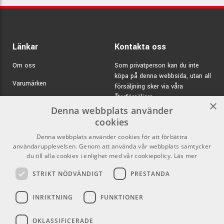
Länkar
Kontakta oss
Om oss
Som privatperson kan du inte
köpa på denna webbsida, utan all
Varumärken
försäljning sker via våra
återförsäljare.
Kampanjer
×
Denna webbplats använder
E-post:
info@emnordic.se
GDPR & Cookies
cookies
Denna webbplats använder cookies för att förbättra
Försäljningsvillkor
användarupplevelsen. Genom att använda vår webbplats samtycker
Inlogg för återförsäljare
du till alla cookies i enlighet med vår cookiepolicy.
Läs mer
STRIKT NÖDVÄNDIGT
PRESTANDA
Pro Audio
Sociala medier
INRIKTNING
FUNKTIONER
Facebook
OKLASSIFICERADE
Instagram