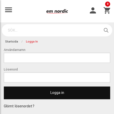
0
Startsida
Logga In
Användarnamn
Lösenord
Glömt lösenordet?