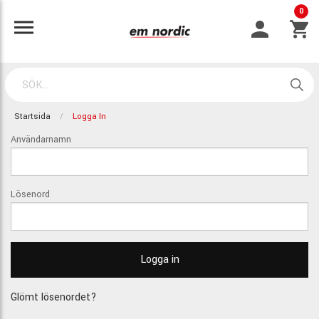
0
Startsida
Logga In
Användarnamn
Lösenord
Glömt lösenordet?