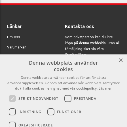
Länkar
Kontakta oss
Om oss
Som privatperson kan du inte
köpa på denna webbsida, utan all
Varumärken
försäljning sker via våra
återförsäljare.
Kampanjer
×
Denna webbplats använder
E-post:
info@emnordic.se
GDPR & Cookies
cookies
Denna webbplats använder cookies för att förbättra
Försäljningsvillkor
användarupplevelsen. Genom att använda vår webbplats samtycker
Inlogg för återförsäljare
du till alla cookies i enlighet med vår cookiepolicy.
Läs mer
STRIKT NÖDVÄNDIGT
PRESTANDA
Pro Audio
Sociala medier
INRIKTNING
FUNKTIONER
Facebook
OKLASSIFICERADE
Instagram