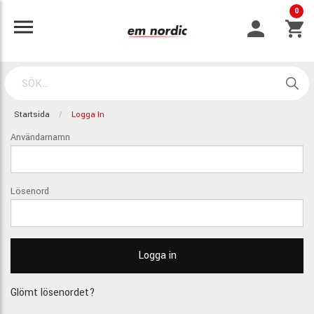
0
Startsida
Logga In
Användarnamn
Lösenord
Glömt lösenordet?