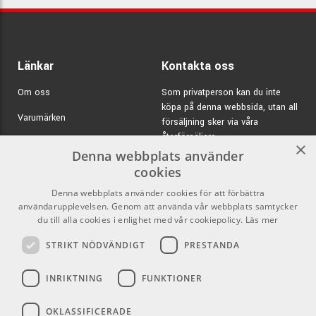
Länkar
Kontakta oss
Om oss
Som privatperson kan du inte
köpa på denna webbsida, utan all
Varumärken
försäljning sker via våra
återförsäljare.
Kampanjer
×
Denna webbplats använder
E-post:
info@emnordic.se
GDPR & Cookies
cookies
Denna webbplats använder cookies för att förbättra
Försäljningsvillkor
användarupplevelsen. Genom att använda vår webbplats samtycker
Inlogg för återförsäljare
du till alla cookies i enlighet med vår cookiepolicy.
Läs mer
STRIKT NÖDVÄNDIGT
PRESTANDA
Pro Audio
Sociala medier
INRIKTNING
FUNKTIONER
Facebook
OKLASSIFICERADE
Instagram