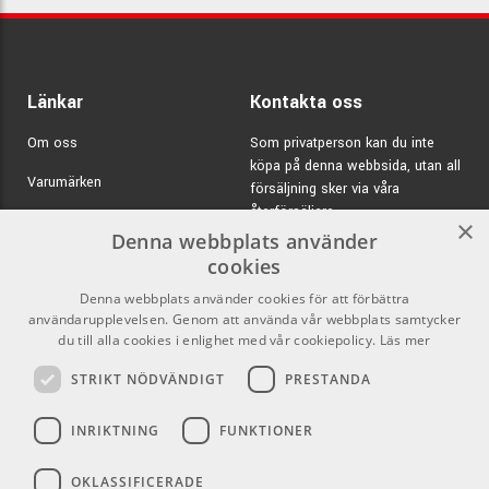
Länkar
Kontakta oss
Om oss
Som privatperson kan du inte
köpa på denna webbsida, utan all
Varumärken
försäljning sker via våra
återförsäljare.
Kampanjer
×
Denna webbplats använder
E-post:
info@emnordic.se
GDPR & Cookies
cookies
Denna webbplats använder cookies för att förbättra
Försäljningsvillkor
användarupplevelsen. Genom att använda vår webbplats samtycker
Inlogg för återförsäljare
du till alla cookies i enlighet med vår cookiepolicy.
Läs mer
STRIKT NÖDVÄNDIGT
PRESTANDA
Pro Audio
Sociala medier
INRIKTNING
FUNKTIONER
Facebook
OKLASSIFICERADE
Instagram