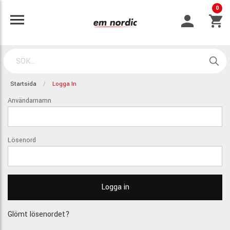
0
Startsida
Logga In
Användarnamn
Lösenord
Glömt lösenordet?