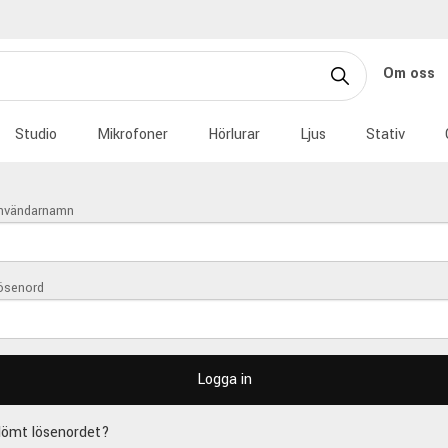
Om oss
Studio
Mikrofoner
Hörlurar
Ljus
Stativ
nvändarnamn
ösenord
lömt lösenordet?