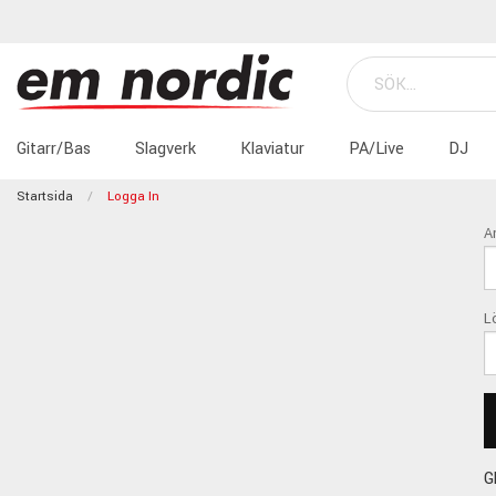
Gitarr/Bas
Slagverk
Klaviatur
PA/Live
DJ
Startsida
Logga In
A
L
G