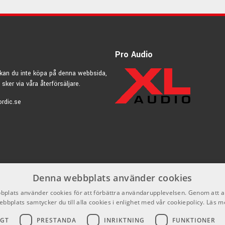
Pro Audio
kan du inte köpa på denna webbsida,
 sker via våra återförsäljare.
rdic.se
Denna webbplats använder cookies
plats använder cookies för att förbättra användarupplevelsen. Genom att 
ebbplats samtycker du till alla cookies i enlighet med vår cookiepolicy.
Läs m
IGT
PRESTANDA
INRIKTNING
FUNKTIONER