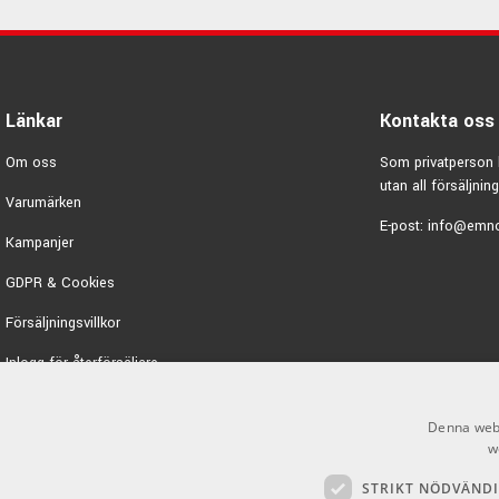
Länkar
Kontakta oss
Om oss
Som privatperson 
utan all försäljning
Varumärken
E-post:
info@emno
Kampanjer
GDPR & Cookies
Försäljningsvillkor
Inlogg för återförsäljare
Denna webb
w
STRIKT NÖDVÄND