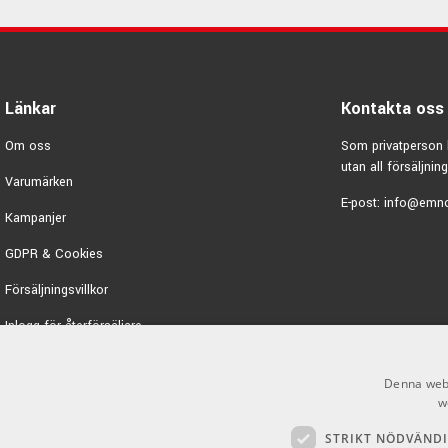
Länkar
Kontakta oss
Om oss
Som privatperson 
utan all försäljning
Varumärken
E-post:
info@emno
Kampanjer
GDPR & Cookies
Försäljningsvillkor
Inlogg för återförsäljare
Denna webb
w
STRIKT NÖDVÄND