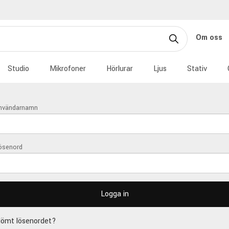
Om oss
Studio
Mikrofoner
Hörlurar
Ljus
Stativ
nvändarnamn
ösenord
lömt lösenordet?