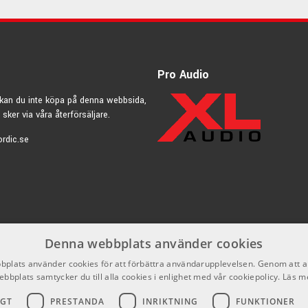
Pro Audio
kan du inte köpa på denna webbsida,
 sker via våra återförsäljare.
rdic.se
Denna webbplats använder cookies
plats använder cookies för att förbättra användarupplevelsen. Genom att 
ebbplats samtycker du till alla cookies i enlighet med vår cookiepolicy.
Läs m
IGT
PRESTANDA
INRIKTNING
FUNKTIONER