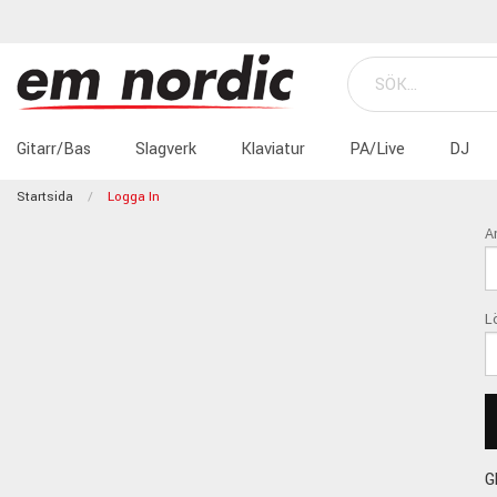
Gitarr/Bas
Slagverk
Klaviatur
PA/Live
DJ
Startsida
Logga In
A
L
G